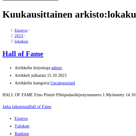
Kuukausittainen arkisto:lokak
Etusivu
>
2023
>
lokakuu
Hall of Fame
Artikkelin kirjoittaja:
admin
Artikkeli julkaistu:
15.10.2023
Artikkelin kategoria:
Uncategorized
HALL OF FAME Eino Pöntiö PihtipudasJärjestysnumero 1.Myönnetty 14.10
Jatka lukemista
Hall of Fame
Etusivu
Tulokset
Ranking