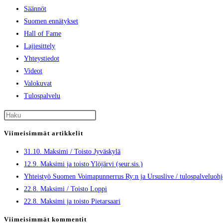
Säännöt
Suomen ennätykset
Hall of Fame
Lajiesittely
Yhteystiedot
Videot
Valokuvat
Tulospalvelu
Viimeisimmät artikkelit
31.10. Maksimi / Toisto Jyväskylä
12.9. Maksimi ja toisto Ylöjärvi (seur.sis.)
Yhteistyö Suomen Voimapunnerrus Ry:n ja Ursuslive / tulospalveluoh
22.8. Maksimi / Toisto Loppi
22.8. Maksimi ja toisto Pietarsaari
Viimeisimmät kommentit