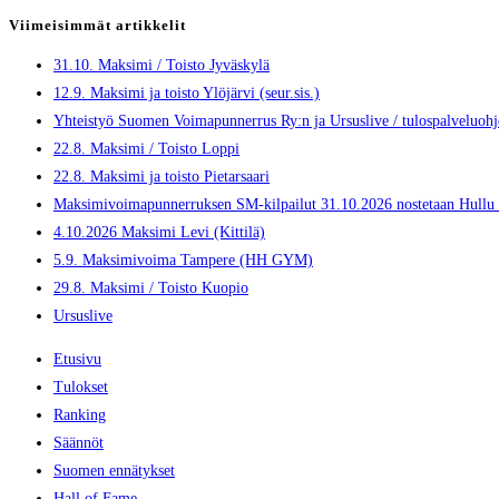
Viimeisimmät artikkelit
31.10. Maksimi / Toisto Jyväskylä
12.9. Maksimi ja toisto Ylöjärvi (seur.sis.)
Yhteistyö Suomen Voimapunnerrus Ry:n ja Ursuslive / tulospalveluoh
22.8. Maksimi / Toisto Loppi
22.8. Maksimi ja toisto Pietarsaari
Maksimivoimapunnerruksen SM-kilpailut 31.10.2026 nostetaan Hullu 
4.10.2026 Maksimi Levi (Kittilä)
5.9. Maksimivoima Tampere (HH GYM)
29.8. Maksimi / Toisto Kuopio
Ursuslive
Etusivu
Tulokset
Ranking
Säännöt
Suomen ennätykset
Hall of Fame